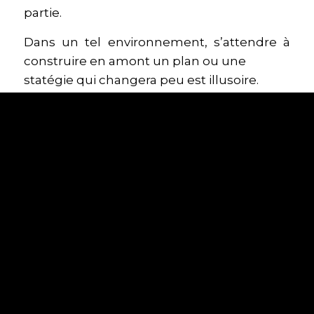
partie.
Dans un tel environnement, s’attendre à
construire en amont un plan ou une
statégie qui changera peu est illusoire.
La gestion de projet classique convient
bien aux environnements
compliqués
tandis que l’agilité convient mieux aux
environnements
complexes
.
Cette formation vous montrera comment
vous y prendre dans un environnement
complexe, vous découvrirez la différence
d’état d’esprit que cela implique et vous
expérimenterez des outils pour faire face à
l’incertitude et aux changements
fréquents.