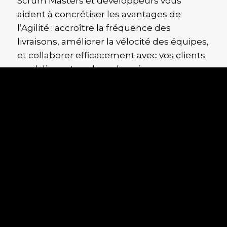
Scrum Masters et développeurs vous
aident à concrétiser les avantages de
l’Agilité : accroître la fréquence des
livraisons, améliorer la vélocité des équipes,
et collaborer efficacement avec vos clients
en s’alignant sur leurs besoins.
Nous vous formons à maîtriser les risques
et les changements en cours de livraison,
tout en encourageant la concentration, la
rigueur et l’énergie au sein de vos équipes.
Basée à
Nivelles
, notre entreprise propose
régulièrement des sessions de formation,
en présentiel et en ligne, pour répondre à
vos besoins spécifiques.
Pour en savoir plus et découvrir comment
Pyxis Belgique
peut transformer votre