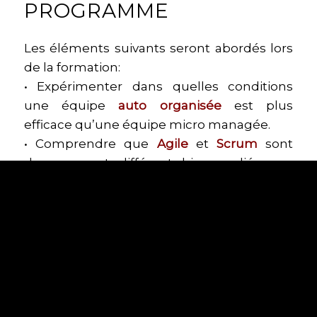
PROGRAMME
Les éléments suivants seront abordés lors
de la formation:
• Expérimenter dans quelles conditions
une équipe
auto organisée
est plus
efficace qu’une équipe micro managée.
• Comprendre que
Agile
et
Scrum
sont
deux concepts différents bien que liés.
• (Re)découvrir
Scrum
par la pratique à
l’aide d’un jeu de plateau appelé
Scrumotopia
◦ En petits groupes, les participants
vont découvrir le contenu d’un projet,
l’estimer et le prioriser.