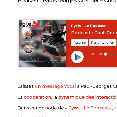
Podcast : Paul-Georges Crismer – Choue
Laissez
⁠un message vocal⁠
à Paul-Georges Cr
La
coopération
, la
dynamique des interacti
Dans cet épisode de «
Pyxis – Le Podcast
« ,