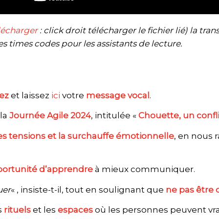
lécharger
: click droit télécharger le fichier lié) la tra
s times codes pour les assistants de lecture.
ez
et laissez
ici
votre
message vocal
.
 la
Journée Agile 2024
, intitulée «
Chouette, un conflit
es tensions et la surchauffe émotionnelle
, en nous 
ortunité d’apprendre
à mieux communiquer.
uer
« , insiste-t-il, tout en soulignant que
ne pas être 
s
rituels
et les
espaces
où les personnes peuvent v