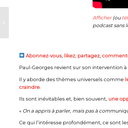
Podcast : Laetitia
Afficher
(ou
té
Aegerter, de la RH au
podcast sans le
coach Agile –
Journée Agile 202...
Abonnez-vous
,
likez
,
partagez
,
comment
Paul-Georges revient sur son intervention à
Il y aborde des thèmes universels comme
l
craindre
.
Ils sont inévitables et, bien souvent,
une opp
«
On a appris à parler, mais pas à communiq
Ce qui l’intéresse profondément, ce sont le