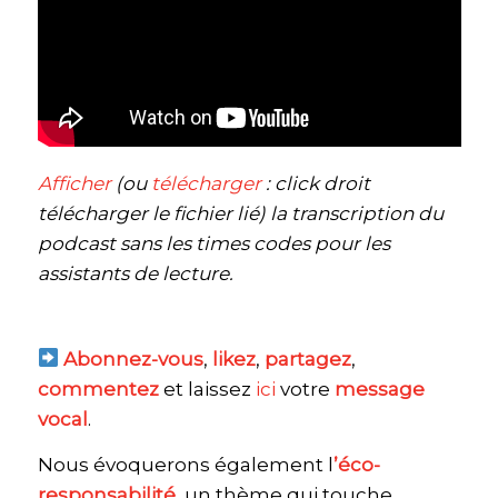
Afficher
(ou
télécharger
: click droit
télécharger le fichier lié) la transcription du
podcast sans les times codes pour les
assistants de lecture.
Abonnez-vous
,
likez
,
partagez
,
commentez
et laissez
ici
votre
message
vocal
.
Nous évoquerons également l
’éco-
responsabilité
, un thème qui touche