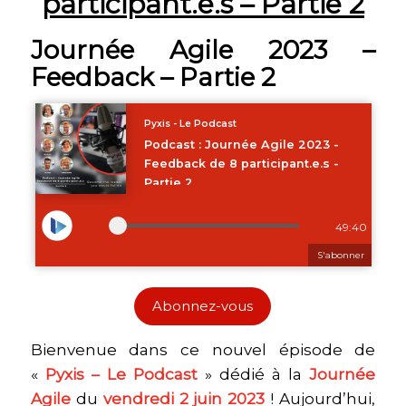
participant.e.s – Partie 2
Journée Agile 2023 –
Feedback – Partie 2
Abonnez-vous
Bienvenue dans ce nouvel épisode de
«
Pyxis – Le Podcast
» dédié à la
Journée
Agile
du
vendredi 2 juin 2023
! Aujourd’hui,