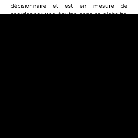
décisionnaire et est en mesure de
coordonner une équipe dans sa globalité.
La formation vise donc :
Les directeurs
Les chefs de projets
Les responsables produits
OBJECTIFS
Maitriser le
cadre Scrum
Comprendre le rôle de Scrum Product
Owner
et ses responsabilités
Comprendre tout ce qui donne de
la
valeur au produit
Savoir
organiser et prioriser un Product
Backlog