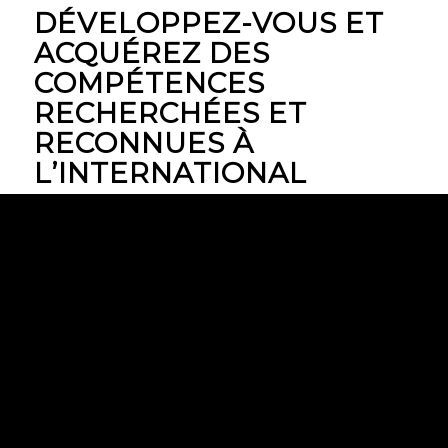
DÉVELOPPEZ-VOUS ET
ACQUÉREZ DES
COMPÉTENCES
RECHERCHÉES ET
RECONNUES À
L’INTERNATIONAL
En tant que
Green Belt
, vous êtes capable
d’
implémenter
une véritable
dynamique
d’amélioration continue
au sein de votre
entreprise.
Quel que soit le secteur d’activité dans
lequel vous travaillez, vous êtes en mesure
de
diriger des équipes projet
ou de
rejoindre des initiatives Lean Six Sigma
.