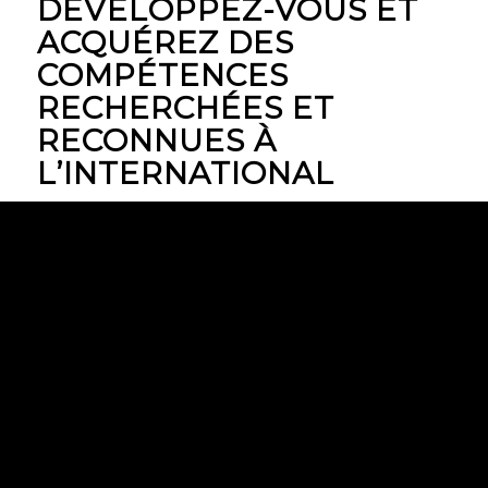
DÉVELOPPEZ-VOUS ET
ACQUÉREZ DES
COMPÉTENCES
RECHERCHÉES ET
RECONNUES À
L’INTERNATIONAL
En tant que
Green Belt
, vous êtes capable
d’
implémenter
une véritable
dynamique
d’amélioration continue
au sein de votre
entreprise.
Quel que soit le secteur d’activité dans
lequel vous travaillez, vous êtes en mesure
de
diriger des équipes projet
ou de
rejoindre des initiatives Lean Six Sigma
.