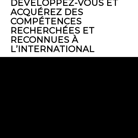
DÉVELOPPEZ-VOUS ET
ACQUÉREZ DES
COMPÉTENCES
RECHERCHÉES ET
RECONNUES À
L’INTERNATIONAL
En tant que
Green Belt
, vous êtes capable
d’
implémenter
une véritable
dynamique
d’amélioration continue
au sein de votre
entreprise.
Quel que soit le secteur d’activité dans
lequel vous travaillez, vous êtes en mesure
de
diriger des équipes projet
ou de
rejoindre des initiatives Lean Six Sigma
.