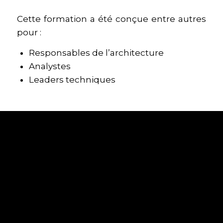
Cette formation a été conçue entre autres
pour :
Responsables de l’architecture
Analystes
Leaders techniques
CE QUE VOUS
APPRENDREZ
Apprendre à faire l’équilibre entre
l’élicitation en amont et une approche
émergente
Apprendre à atténuer les risques
techniques avec les approches Agiles
Apprendre comment les équipes