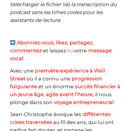
télécharger le fichier lié) la transcription du
podcast sans les times codes pour les
assistants de lecture.
Abonnez-vous
,
likez
,
partagez
,
commentez
et laissez
ici
votre
message
vocal
.
Avec une
première expérience à Wall
Street
où il a connu une
progression
fulgurante
et un énorme
succès financier à
un jeune âge
,
agile avant l’heure
, il nous
plonge dans son
voyage entrepreneurial
.
Jean-Christophe évoque les
différentes
crises traversées
au fil des ans, qui lui ont
parfois fait douter, et partage les