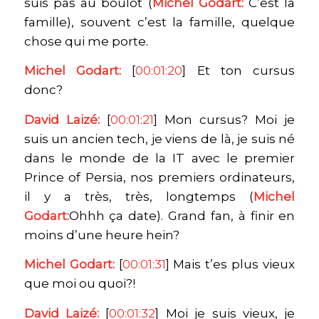
suis pas au boulot (
Michel Godart:
C’est la
famille), souvent c’est la famille, quelque
chose qui me porte.
Michel Godart:
[
00:01:20
] Et ton cursus
donc?
David Laizé:
[
00:01:21
] Mon cursus? Moi je
suis un ancien tech, je viens de là, je suis né
dans le monde de la IT avec le premier
Prince of Persia, nos premiers ordinateurs,
il y a très, très, longtemps (
Michel
Godart:
Ohhh ça date). Grand fan, à finir en
moins d’une heure hein?
Michel Godart:
[
00:01:31
] Mais t’es plus vieux
que moi ou quoi?!
David Laizé:
[
00:01:32
] Moi je suis vieux, je