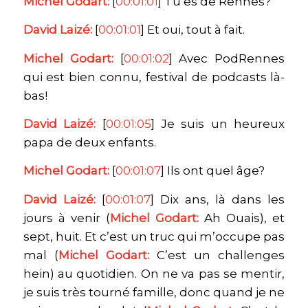
Michel Godart:
[
00:01:01
] Tu es de Rennes?
David Laizé:
[
00:01:01
] Et oui, tout à fait.
Michel Godart:
[
00:01:02
] Avec PodRennes
qui est bien connu, festival de podcasts là-
bas!
David Laizé:
[
00:01:05
] Je suis un heureux
papa de deux enfants.
Michel Godart:
[
00:01:07
] Ils ont quel âge?
David Laizé:
[
00:01:07
] Dix ans, là dans les
jours à venir (
Michel Godart:
Ah Ouais), et
sept, huit. Et c’est un truc qui m’occupe pas
mal (
Michel Godart:
C’est un challenges
hein) au quotidien. On ne va pas se mentir,
je suis très tourné famille, donc quand je ne