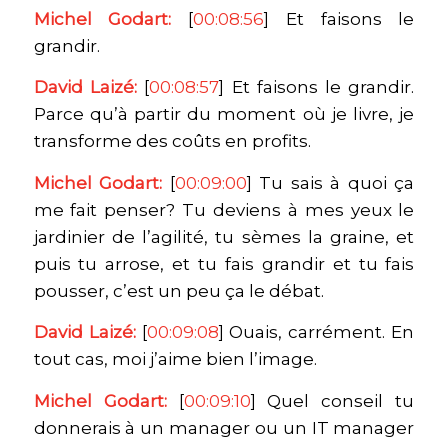
Michel Godart:
[
00:08:56
] Et faisons le
grandir.
David Laizé:
[
00:08:57
] Et faisons le grandir.
Parce qu’à partir du moment où je livre, je
transforme des coûts en profits.
Michel Godart:
[
00:09:00
] Tu sais à quoi ça
me fait penser? Tu deviens à mes yeux le
jardinier de l’agilité, tu sèmes la graine, et
puis tu arrose, et tu fais grandir et tu fais
pousser, c’est un peu ça le débat.
David Laizé:
[
00:09:08
] Ouais, carrément. En
tout cas, moi j’aime bien l’image.
Michel Godart:
[
00:09:10
] Quel conseil tu
donnerais à un manager ou un IT manager