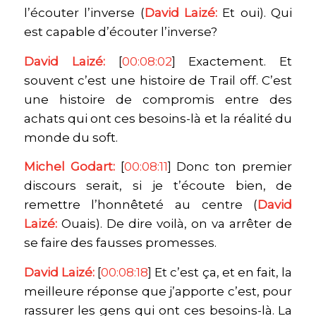
l’écouter l’inverse (
David Laizé:
Et oui). Qui
est capable d’écouter l’inverse?
David Laizé:
[
00:08:02
] Exactement. Et
souvent c’est une histoire de Trail off. C’est
une histoire de compromis entre des
achats qui ont ces besoins-là et la réalité du
monde du soft.
Michel Godart:
[
00:08:11
] Donc ton premier
discours serait, si je t’écoute bien, de
remettre l’honnêteté au centre (
David
Laizé:
Ouais). De dire voilà, on va arrêter de
se faire des fausses promesses.
David Laizé:
[
00:08:18
] Et c’est ça, et en fait, la
meilleure réponse que j’apporte c’est, pour
rassurer les gens qui ont ces besoins-là. La