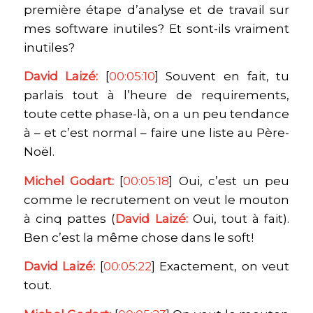
première étape d’analyse et de travail sur
mes software inutiles? Et sont-ils vraiment
inutiles?
David Laizé:
[
00:05:10
] Souvent en fait, tu
parlais tout à l’heure de requirements,
toute cette phase-là, on a un peu tendance
à – et c’est normal – faire une liste au Père-
Noël.
Michel Godart:
[
00:05:18
] Oui, c’est un peu
comme le recrutement on veut le mouton
à cinq pattes (
David Laizé:
Oui, tout à fait).
Ben c’est la même chose dans le soft!
David Laizé:
[
00:05:22
] Exactement, on veut
tout.