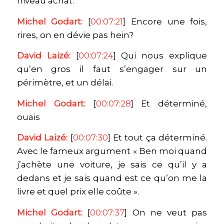
niveau achat.
Michel Godart:
[
00:07:21
] Encore une fois,
rires, on en dévie pas hein?
David Laizé:
[
00:07:24
] Qui nous explique
qu’en gros il faut s’engager sur un
périmètre, et un délai.
Michel Godart:
[
00:07:28
] Et déterminé,
ouais
David Laizé:
[
00:07:30
] Et tout ça déterminé.
Avec le fameux argument « Ben moi quand
j’achète une voiture, je sais ce qu’il y a
dedans et je sais quand est ce qu’on me la
livre et quel prix elle coûte ».
Michel Godart:
[
00:07:37
] On ne veut pas