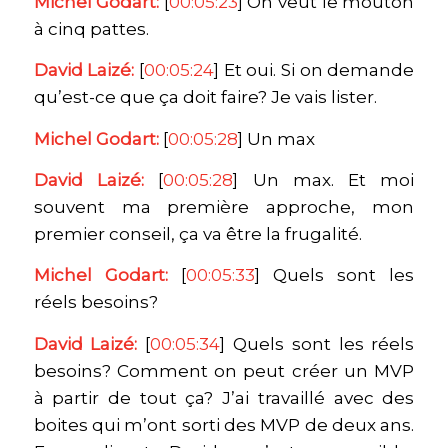
Michel Godart:
[
00:05:23
] On veut le mouton
à cinq pattes.
David Laizé:
[
00:05:24
] Et oui. Si on demande
qu’est-ce que ça doit faire? Je vais lister.
Michel Godart:
[
00:05:28
] Un max
David Laizé:
[
00:05:28
] Un max. Et moi
souvent ma première approche, mon
premier conseil, ça va être la frugalité.
Michel Godart:
[
00:05:33
] Quels sont les
réels besoins?
David Laizé:
[
00:05:34
] Quels sont les réels
besoins? Comment on peut créer un MVP
à partir de tout ça? J’ai travaillé avec des
boites qui m’ont sorti des MVP de deux ans.