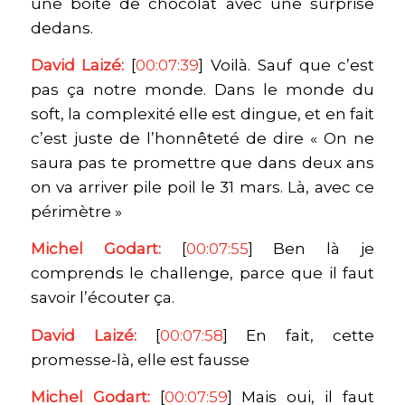
une boite de chocolat avec une surprise
dedans.
David Laizé:
[
00:07:39
] Voilà. Sauf que c’est
pas ça notre monde. Dans le monde du
soft, la complexité elle est dingue, et en fait
c’est juste de l’honnêteté de dire « On ne
saura pas te promettre que dans deux ans
on va arriver pile poil le 31 mars. Là, avec ce
périmètre »
Michel Godart:
[
00:07:55
] Ben là je
comprends le challenge, parce que il faut
savoir l’écouter ça.
David Laizé:
[
00:07:58
] En fait, cette
promesse-là, elle est fausse
Michel Godart:
[
00:07:59
] Mais oui, il faut